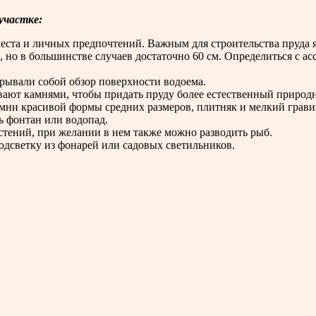
участке:
 места и личных предпочтений. Важным для строительства пруда 
, но в большинстве случаев достаточно 60 см. Определиться с ас
крывали собой обзор поверхности водоема.
вают камнями, чтобы придать пруду более естественный природ
мни красивой формы средних размеров, плитняк и мелкий грави
ь фонтан или водопад.
стений, при желании в нем также можно разводить рыб.
одсветку из фонарей или садовых светильников.