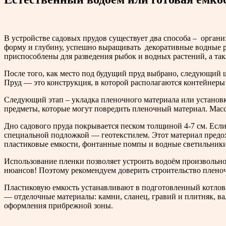
В устройстве садовых прудов существует два способа – орган
форму и глубину, успешно выращивать декоративные водные ра
приспособлены для разведения рыбок и водных растений, а т
После того, как место под будущий пруд выбрано, следующий ш
Пруд — это конструкция, в которой располагаются контейнеры 
Следующий этап – укладка пленочного материала или установка
предметы, которые могут повредить пленочный материал. Масс
Дно садового пруда покрывается песком толщиной 4-7 см. Если
специальной подложкой — геотекстилем. Этот материал предох
пластиковые емкости, фонтанные помпы и водные светильники
Использование пленки позволяет устроить водоём произвольно
нюансов! Поэтому рекомендуем доверить строительство плено
Пластиковую емкость устанавливают в подготовленный котлова
— отделочные материалы: камни, сланец, гравий и плитняк, в
оформления прибрежной зоны.