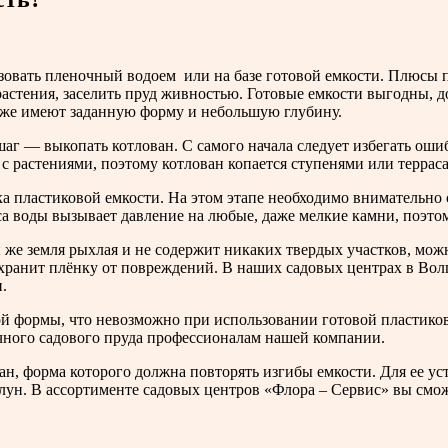
изовать пленочный водоем или на базе готовой емкости. Плюсы 
стения, заселить пруд живностью. Готовые емкости выгодны, д
акже имеют заданную форму и небольшую глубину.
аг — выкопать котлован. С самого начала следует избегать ошиб
с растениями, поэтому котлован копается ступенями или террас
 пластиковой емкости. На этом этапе необходимо внимательно о
а воды вызывает давление на любые, даже мелкие камни, поэто
 же земля рыхлая и не содержит никаких твердых участков, можн
ранит плёнку от повреждений. В наших садовых центрах в Волг
.
й формы, что невозможно при использовании готовой пластиково
чного садового пруда профессионалам нашей компании.
н, форма которого должна повторять изгибы емкости. Для ее ус
алун. В ассортименте садовых центров «Флора – Сервис» вы смо