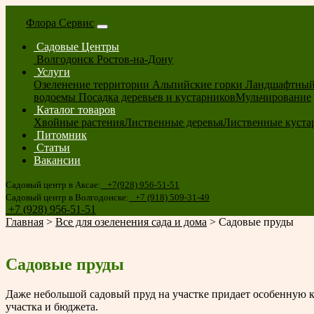
Флора Сервис
Садовые Центры
Волгодонск
Ростов-на-Дону
Услуги
Озеленение территории
Альпийские горки
Ландшафтный
водоемы
Посадка деревьев и кустарников
Мульчирование
Каталог товаров
Хвойные растения
Лиственные деревья
Лиственные куста
Питомник
Статьи
Вакансии
Садовый центр в Аксае:
+7(928) 956-51-51
Садовый центр в Волгодонске:
+7 (918) 509-31-49
+7 (928) 956-51-51
Главная
>
Все для озеленения сада и дома
>
Садовые пруды
Садовые пруды
Даже небольшой садовый пруд на участке придает особенную к
участка и бюджета.