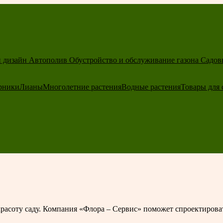
 дизайн
Автополив
Обустройство и обслуживание газона
Садов
рники
Лианы
Многолетние растения
Водные растения
Товары для 
расоту саду. Компания «Флора – Cервис» поможет спроектироват