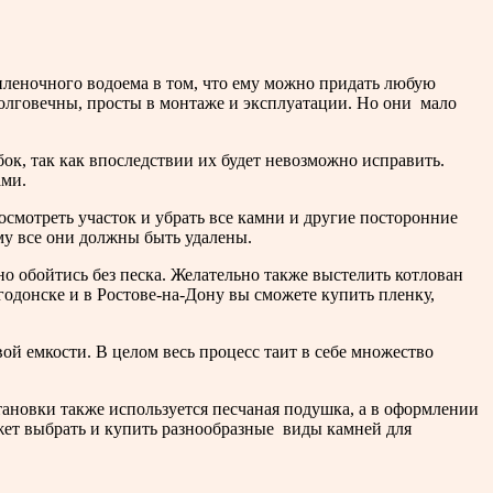
пленочного водоема в том, что ему можно придать любую
олговечны, просты в монтаже и эксплуатации. Но они мало
ок, так как впоследствии их будет невозможно исправить.
ами.
смотреть участок и убрать все камни и другие посторонние
му все они должны быть удалены.
о обойтись без песка. Желательно также выстелить котлован
одонске и в Ростове-на-Дону вы сможете купить пленку,
й емкости. В целом весь процесс таит в себе множество
тановки также используется песчаная подушка, а в оформлении
жет выбрать и купить разнообразные виды камней для