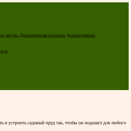
ые пруды
Декоративная отсыпка
Декоративные
сада
ь и устроить садовый пруд так, чтобы он подошел для любого