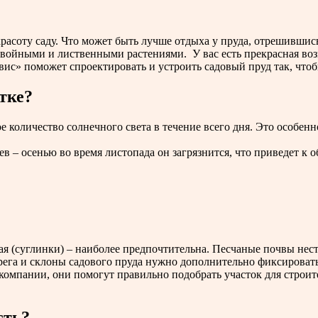
расоту саду. Что может быть лучше отдыха у пруда, отрешившис
хвойными и лиственными растениями. У вас есть прекрасная воз
вис» поможет спроектировать и устроить садовый пруд так, чтоб
тке?
ное количество солнечного света в течение всего дня. Это особе
ев – осенью во время листопада он загрязнится, что приведет к
тая (суглинки) – наиболее предпочтительна. Песчаные почвы нес
ега и склоны садового пруда нужно дополнительно фиксировать
компании, они помогут правильно подобрать участок для строит
сть?