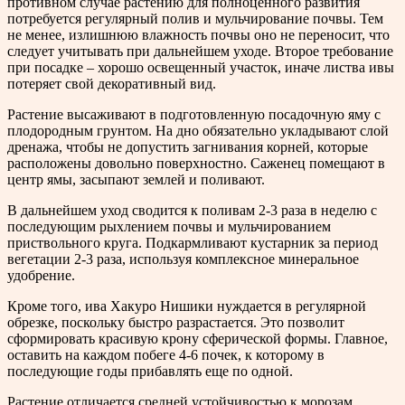
противном случае растению для полноценного развития
потребуется регулярный полив и мульчирование почвы. Тем
не менее, излишнюю влажность почвы оно не переносит, что
следует учитывать при дальнейшем уходе. Второе требование
при посадке – хорошо освещенный участок, иначе листва ивы
потеряет свой декоративный вид.
Растение высаживают в подготовленную посадочную яму с
плодородным грунтом. На дно обязательно укладывают слой
дренажа, чтобы не допустить загнивания корней, которые
расположены довольно поверхностно. Саженец помещают в
центр ямы, засыпают землей и поливают.
В дальнейшем уход сводится к поливам 2-3 раза в неделю с
последующим рыхлением почвы и мульчированием
приствольного круга. Подкармливают кустарник за период
вегетации 2-3 раза, используя комплексное минеральное
удобрение.
Кроме того, ива Хакуро Нишики нуждается в регулярной
обрезке, поскольку быстро разрастается. Это позволит
сформировать красивую крону сферической формы. Главное,
оставить на каждом побеге 4-6 почек, к которому в
последующие годы прибавлять еще по одной.
Растение отличается средней устойчивостью к морозам,