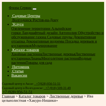
Флора Сервис
Садовые Центры
Волгодонск
Ростов-на-Дону
Услуги
Озеленение территории
Альпийские
горки
Ландшафтный дизайн
Автополив
Обустройство и
обслуживание газона
Садовые пруды
Декоративная
отсыпка
Декоративные водоемы
Посадка деревьев и
кустарников
Мульчирование
Каталог товаров
Хвойные растения
Лиственные деревья
Лиственные
кустарники
Лианы
Многолетние растения
Водные
растения
Товары для сада
Питомник
Статьи
Вакансии
Садовый центр в Аксае:
+7(928) 956-51-51
Садовый центр в Волгодонске:
+7 (918) 509-31-49
+7 (928) 956-51-51
Главная
>
Каталог товаров
>
Лиственные деревья
>
Ива
цельнолистная «Хакуро-Нишики»