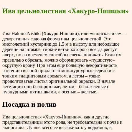
Ива цельнолистная «Хакуро-Нишики»
Ива Hakuro-Nishiki (Хакуро-Нишики), или «японская ива» —
декоративная садовая форма ивы цельнолистной. Это
многолетний кустарник до 1,5 м в высоту или небольшое
деревце на штамбе, гибкие ветви которого всегда растут
вверх, но со временем способны слегка поникать. Если их
правильно обрезать, можно сформировать «пушистую»
округлую крону. При этом еще большую декоративность
растению весной придают темно-пурпурные сережки с
тонким гиацинтовым ароматом, а летом – узкие
продолговатые листья оригинальной окраски. В начале
вегетации они бело-розовые, летом – бело-зеленые с
пурпурными пятнышками, а осенью – желтые.
Посадка и полив
Ива цельнолистная «Хакуро-Нишики», как и другие
представительницы этого рода, не требовательна к почве и
вынослива. Лучше всего ее высаживать у водоемов, в