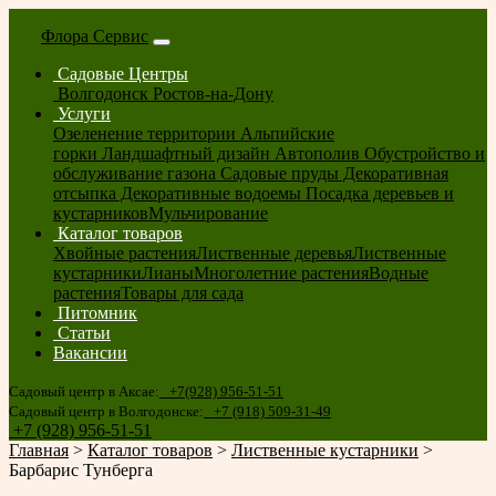
Флора Сервис
Садовые Центры
Волгодонск
Ростов-на-Дону
Услуги
Озеленение территории
Альпийские
горки
Ландшафтный дизайн
Автополив
Обустройство и
обслуживание газона
Садовые пруды
Декоративная
отсыпка
Декоративные водоемы
Посадка деревьев и
кустарников
Мульчирование
Каталог товаров
Хвойные растения
Лиственные деревья
Лиственные
кустарники
Лианы
Многолетние растения
Водные
растения
Товары для сада
Питомник
Статьи
Вакансии
Садовый центр в Аксае:
+7(928) 956-51-51
Садовый центр в Волгодонске:
+7 (918) 509-31-49
+7 (928) 956-51-51
Главная
>
Каталог товаров
>
Лиственные кустарники
>
Барбарис Тунберга