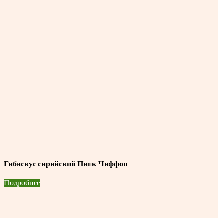
Гибискус сирийский Пинк Чиффон
Подробнее