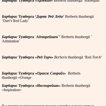
Барбарис
Тунберга «
Арлекин
«
Berberis thunbergii ‘Harlequin’
Барбарис
Тунберга ‘
Дартс Ред Леди
‘
Berberis thunbergii
‘Dart’s Red Lady’
Барбарис
Тунберга `
Адмирейшен
`’
Berberis thunbergii `​
Admiration`
Барбарис
Тунберга «
Ред Торч
«
Berberis
thunbergii ‘Red
Torch
‘
Барбарис
Тунберга «
Оранж Санрайз»
Berberis
thunbergii «
Orange
Барбарис
Тунберга «
Инспирейшн»
Berberis thunbergii
«Inspiration»
В качестве разграничения границ клумб и в виде живых