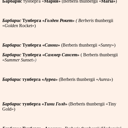
Барбарис
тунберга «
Мария»
(Berberis thunbergii «
Maria»
)
Барбарис
Тунберга «
Голден Рокет»
(
Berberis
thunbergii
«
Golden
Rocket»)
Барбарис
Тунберга «
Санни
»
(Berberis thunbergii «
Sunny
»)
Барбарис
Тунберга «
Саммер Сансет»
( Berberis thunbergii
«
Summer Sunset
»)
Барбарис
тунберга «
Ауреа»
(Berberis thunbergii «
Aurea»
)
Барбарис
тунберга «
Тини Голд»
(Berberis thunbergii «Tiny
Gold»)