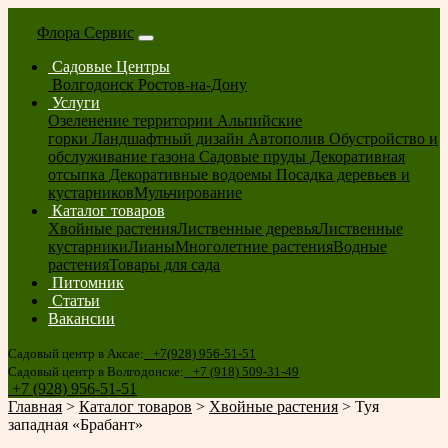
Флора Сервис
Садовые Центры
Волгодонск
Ростов-на-Дону
Услуги
Озеленение территории
Альпийские
горки
Ландшафтный дизайн
Автополив
Обустройство и
обслуживание газона
Садовые пруды
Декоративная
отсыпка
Декоративные водоемы
Посадка деревьев и
кустарников
Мульчирование
Каталог товаров
Хвойные растения
Лиственные деревья
Лиственные
кустарники
Лианы
Многолетние растения
Водные
растения
Товары для сада
Питомник
Статьи
Вакансии
Садовый центр в Аксае:
+7(928) 956-51-51
Садовый центр в Волгодонске:
+7 (918) 509-31-49
+7 (928) 956-51-51
Главная
>
Каталог товаров
>
Хвойные растения
>
Туя
западная «Брабант»