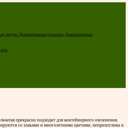
ые пруды
Декоративная отсыпка
Декоративные
сада
ельчатая прекрасно подходит для контейнерного озеленения.
нируются со злаками и многолетними цветами, неприхотлива и