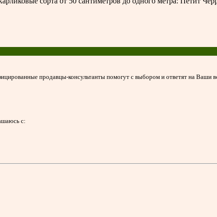
рликовые сорта от 50 сантиметров до одного метра: Петит Черр
ицированные продавцы-консультанты помогут с выбором и ответят на Ваши 
ашаюсь с: