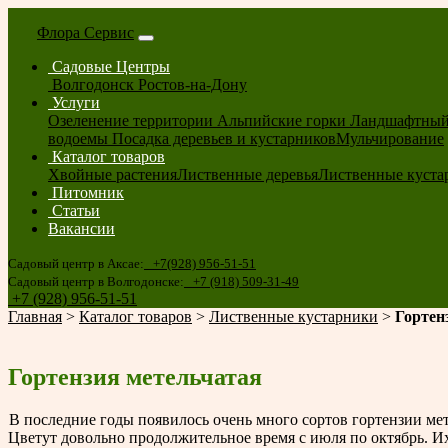
Флора Сервис
Садовые Центры
Волгодонск
Ростов-на-Дону
Услуги
Озеленение территории
Альпийские горки
Ландшафтный
водоемы
Посадка деревьев и кустарников
Мульчирование
Каталог товаров
Хвойные растения
Лиственные деревья
Лиственные куста
Питомник
Статьи
Вакансии
Садовый центр в Аксае:
+7(928) 956-51-51
Садовый центр в Волгодонске:
+7 (918) 509-31-49
+7 (928) 956-51-51
Главная
>
Каталог товаров
>
Лиственные кустарники
>
Гортен
Гортензия метельчатая
В последние годы появилось очень много сортов гортензии мет
Цветут довольно продолжительное время с июля по октябрь. И