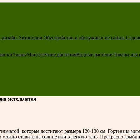
 дизайн
Автополив
Обустройство и обслуживание газона
Садов
рники
Лианы
Многолетние растения
Водные растения
Товары для 
зия метельчатая
ельчатой, которые достигают размера 120-130 см. Гортензия мет
х можно ставить на солнце или в легкую тень. Прекрасно комби