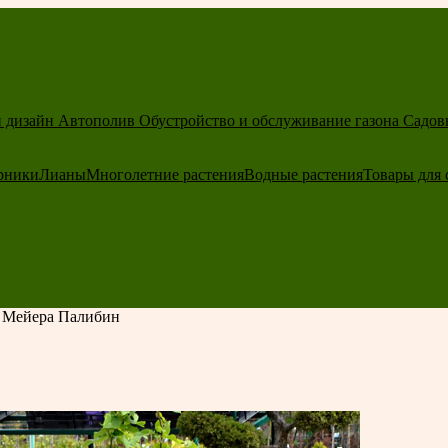
 дизайн
Автополив
Обустройство и обслуживание газона
Садов
рники
Лианы
Многолетние растения
Водные растения
Товары для 
 Мейера Палибин