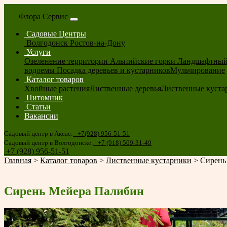
Флора Сервис
Садовые Центры
Волгодонск
Ростов-на-Дону
Услуги
Озеленение территории
Альпийские горки
Ландшафтный
водоемы
Посадка деревьев и кустарников
Мульчирование
Каталог товаров
Хвойные растения
Лиственные деревья
Лиственные куста
Питомник
Статьи
Вакансии
Садовый центр в Аксае:
+7(928) 956-51-51
Садовый центр в Волгодонске:
+7 (918) 509-31-49
+7 (928) 956-51-51
Главная
>
Каталог товаров
>
Лиственные кустарники
>
Сирень
Сирень Мейера Палибин