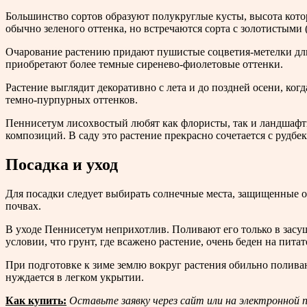
Большинство сортов образуют полукруглые кусты, высота котор
обычно зеленого оттенка, но встречаются сорта с золотистыми
Очарование растению придают пушистые соцветия-метелки длин
приобретают более темные сиренево-фиолетовые оттенки.
Растение выглядит декоративно с лета и до поздней осени, ког
темно-пурпурных оттенков.
Пеннисетум лисохвостый любят как флористы, так и ландшафтны
композиций. В саду это растение прекрасно сочетается с рудбе
Посадка и уход
Для посадки следует выбирать солнечные места, защищенные о
почвах.
В уходе Пеннисетум неприхотлив. Поливают его только в засу
условии, что грунт, где всажено растение, очень беден на пита
При подготовке к зиме землю вокруг растения обильно поливаю
нуждается в легком укрытии.
Как купить:
Оставьте заявку через сайт или на электронной п