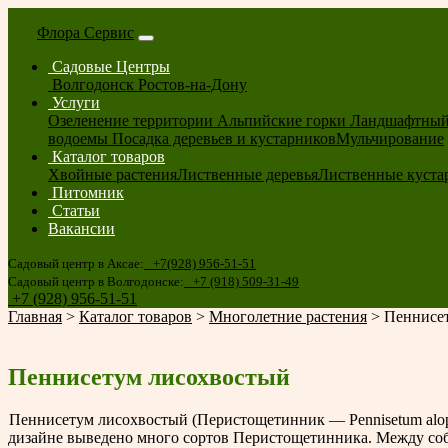
Флора Сервис
Садовые Центры
Волгодонск
Ростов-на-Дону
Услуги
Озеленение территории
Альпийские горки
Ландшафтный
водоемы
Посадка деревьев и кустарников
Мульчирование
Каталог товаров
Хвойные растения
Лиственные деревья
Лиственные куста
Питомник
Статьи
Вакансии
Садовый центр в Аксае:
+7(928) 956-51-51
Садовый центр в Волгодонске:
+7 (918) 509-31-49
+7 (928) 956-51-51
Главная
>
Каталог товаров
>
Многолетние растения
>
Пеннисе
Пеннисетум лисохвостый
Пеннисетум лисохвостый (Перистощетинник — Pennisetum alope
дизайне выведено много сортов Перистощетинника. Между собо