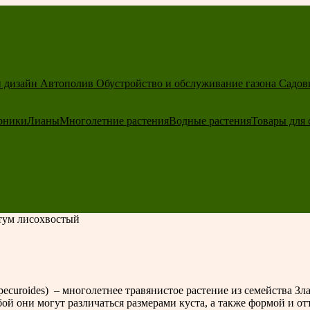
 дизайн
Автополив
Обустройство и обслуживание газона
Садов
рники
Лианы
Многолетние растения
Водные растения
Товары для 
тум лисохвостый
curoides) – многолетнее травянистое растение из семейства Зл
й они могут различаться размерами куста, а также формой и от