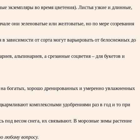
ные экземпляры во время цветения). Листья узкие и длинные,
чале они зеленоватые или желтоватые, но по мере созревания
я в зависимости от сорта могут варьировать от белоснежных до
иев, альпинариев, а срезанные соцветия – для букетов и
т на богатых, хорошо дренированных и умеренно увлажненных
одкармливают комплексными удобрениями раз в год и то при
ь под весом снега, их связывают. В морозные зимы растение
о любому вопросу.