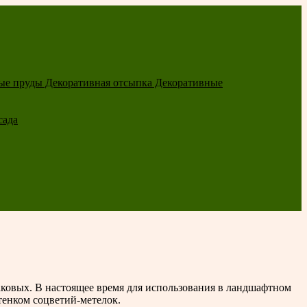
ые пруды
Декоративная отсыпка
Декоративные
сада
аковых. В настоящее время для использования в ландшафтном
тенком соцветий-метелок.