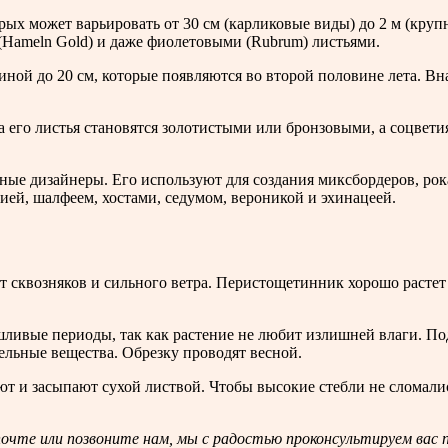
ых может варьировать от 30 см (карликовые виды) до 2 м (круп
 (Hameln Gold) и даже фиолетовыми (Rubrum) листьями.
ой до 20 см, которые появляются во второй половине лета. Вна
да его листья становятся золотистыми или бронзовыми, а соцвети
е дизайнеры. Его используют для создания миксбордеров, рокар
кией, шалфеем, хостами, седумом, вероникой и эхинацеей.
т сквозняков и сильного ветра. Перистощетинник хорошо расте
шливые периоды, так как растение не любит излишней влаги. П
тельные вещества. Обрезку проводят весной.
т и засыпают сухой листвой. Чтобы высокие стебли не сломалис
очте или позвоните нам, мы с радостью проконсультируем вас п