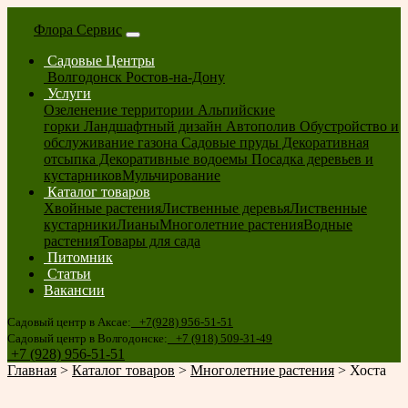
Флора Сервис
Садовые Центры
Волгодонск
Ростов-на-Дону
Услуги
Озеленение территории
Альпийские
горки
Ландшафтный дизайн
Автополив
Обустройство и
обслуживание газона
Садовые пруды
Декоративная
отсыпка
Декоративные водоемы
Посадка деревьев и
кустарников
Мульчирование
Каталог товаров
Хвойные растения
Лиственные деревья
Лиственные
кустарники
Лианы
Многолетние растения
Водные
растения
Товары для сада
Питомник
Статьи
Вакансии
Садовый центр в Аксае:
+7(928) 956-51-51
Садовый центр в Волгодонске:
+7 (918) 509-31-49
+7 (928) 956-51-51
Главная
>
Каталог товаров
>
Многолетние растения
>
Хоста