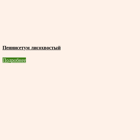
Пеннисетум лисохвостый
Подробнее