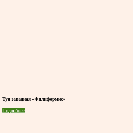
Туя западная «Филиформис»
Подробнее