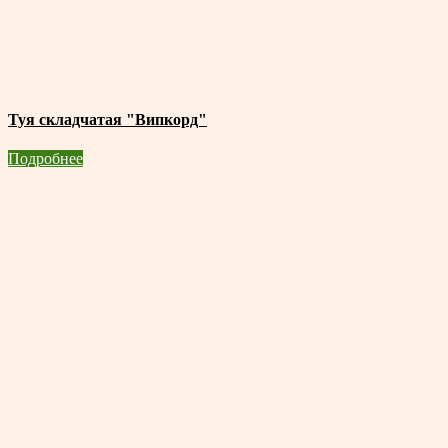
Туя складчатая "Випкорд"
Подробнее