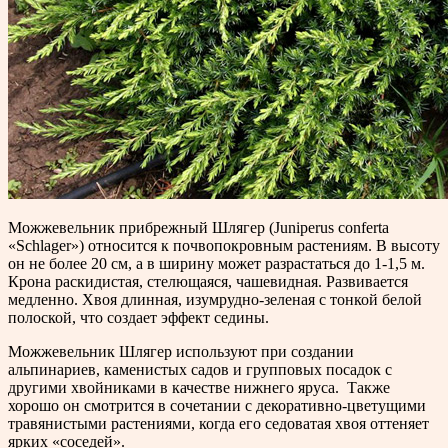
Можжевельник прибрежный Шлягер (Juniperus conferta
«Schlager») относится к почвопокровным растениям. В высоту
он не более 20 см, а в ширину может разрастаться до 1-1,5 м.
Крона раскидистая, стелющаяся, чашевидная. Развивается
медленно. Хвоя длинная, изумрудно-зеленая с тонкой белой
полоской, что создает эффект седины.
Можжевельник Шлягер используют при создании
альпинариев, каменистых садов и групповых посадок с
другими хвойниками в качестве нижнего яруса. Также
хорошо он смотрится в сочетании с декоративно-цветущими
травянистыми растениями, когда его седоватая хвоя оттеняет
ярких «соседей».