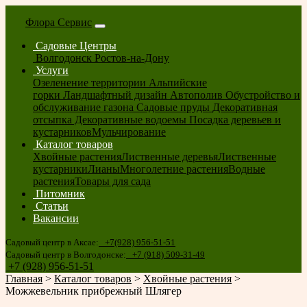
Флора Сервис
Садовые Центры
Волгодонск
Ростов-на-Дону
Услуги
Озеленение территории
Альпийские
горки
Ландшафтный дизайн
Автополив
Обустройство и
обслуживание газона
Садовые пруды
Декоративная
отсыпка
Декоративные водоемы
Посадка деревьев и
кустарников
Мульчирование
Каталог товаров
Хвойные растения
Лиственные деревья
Лиственные
кустарники
Лианы
Многолетние растения
Водные
растения
Товары для сада
Питомник
Статьи
Вакансии
Садовый центр в Аксае:
+7(928) 956-51-51
Садовый центр в Волгодонске:
+7 (918) 509-31-49
+7 (928) 956-51-51
Главная
>
Каталог товаров
>
Хвойные растения
>
Можжевельник прибрежный Шлягер