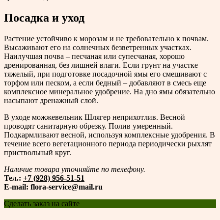
Посадка и уход
Растение устойчиво к морозам и не требовательно к почвам.
Высаживают его на солнечных безветренных участках.
Наилучшая почва – песчаная или супесчаная, хорошо
дренированная, без лишней влаги. Если грунт на участке
тяжелый, при подготовке посадочной ямы его смешивают с
торфом или песком, а если бедный – добавляют в смесь еще
комплексное минеральное удобрение. На дно ямы обязательно
насыпают дренажный слой.
В уходе можжевельник Шлягер неприхотлив. Весной
проводят санитарную обрезку. Полив умеренный.
Подкармливают весной, используя комплексные удобрения. В
течение всего вегетационного периода периодически рыхлят
приствольный круг.
Наличие товара уточняйте по телефону.
Тел.:
+7 (928) 956-51-51
E-mail: flora-service@mail.ru
Сделать заказ на сайте